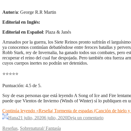
Autor/a
: George R.R Martin
Editorial en Inglés:
Editorial en Español
: Plaza & Janés
Arrasados por la guerra, los Siete Reinos pronto sufrirán el larguísi
ya conocemos continúan debatiéndose entre feroces batallas y perversas 
Robb Stark, rey de Invernalia, ha ganado todos sus combates, pero está
recuperar el reino del cual fue despojada. Pero también otra fuerza ar
cuyos cuerpos inertes no podrán ser detenidos.
⭐
⭐
⭐
⭐
⭐
Puntuación: 4.5 de 5.
Soy de esas personas que está leyendo A Song of Ice and Fire lentame
puede que Vientos de Invierno (Winds of Winter) sí lo publiquen en u
Continúa leyendo
«Reseña| Tormenta de espadas (Canción de hielo y
Hana
21 julio, 2020
6 julio, 2020
Deja un comentario
Reseñas
,
Sobrenatural/ Fantasía