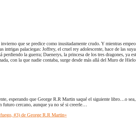
mo invierno que se predice como inusitadamente crudo. Y mientras empeor
intrigas palaciegas: Joffrey, el cruel rey adolescente, hace de las suya
 perdiendo la guerra; Daenerys, la princesa de los tres dragones, ya est
mada, con la que nadie contaba, surge desde más allá del Muro de Hielo: 
nte, esperando que George R.R Martin saqué el siguiente libro…o sea, 
n futuro cercano, aunque ya no sé si creerle…
 fuego, #3) de George R.R Martin»