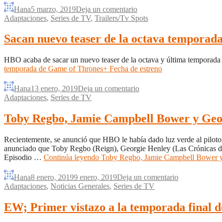
Hana
5 marzo, 2019
Deja un comentario
Adaptaciones
,
Series de TV
,
Trailers/Tv Spots
Sacan nuevo teaser de la octava temporad
HBO acaba de sacar un nuevo teaser de la octava y última temporada d
temporada de Game of Thrones+ Fecha de estreno
Hana
13 enero, 2019
Deja un comentario
Adaptaciones
,
Series de TV
Toby Regbo, Jamie Campbell Bower y Geor
Recientemente, se anunció que HBO le había dado luz verde al piloto 
anunciado que Toby Regbo (Reign), Georgie Henley (Las Crónicas d
Episodio …
Continúa leyendo
Toby Regbo, Jamie Campbell Bower y 
Hana
8 enero, 2019
9 enero, 2019
Deja un comentario
Adaptaciones
,
Noticias Generales
,
Series de TV
EW; Primer vistazo a la temporada final 