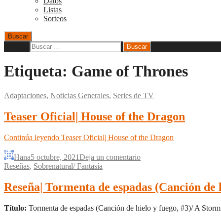
Datos
Listas
Sorteos
Buscar
Buscar:
Etiqueta:
Game of Thrones
Adaptaciones
,
Noticias Generales
,
Series de TV
Teaser Oficial| House of the Dragon
Continúa leyendo
Teaser Oficial| House of the Dragon
Hana
5 octubre, 2021
Deja un comentario
Reseñas
,
Sobrenatural/ Fantasía
Reseña| Tormenta de espadas (Canción de h
Título:
Tormenta de espadas (Canción de hielo y fuego, #3)/ A Stor