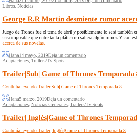
Hana
21 octubre, 2019
21 octubre, 2019
Deja un comentario
Libros
,
Noticias
George R.R Martin desmiente rumor acerca
Juego de Tronos fue el tema de abril y posiblemente lo será también 
casi imposible que entre tanta plática no saliera algún rumor. Y con 
acerca de sus novelas.
Hana
14 mayo, 2019
Deja un comentario
Adaptaciones
,
Trailers/Tv Spots
Trailer|Sub| Game of Thrones Temporada 
Continúa leyendo
Trailer|Sub| Game of Thrones Temporada 8
Hana
5 marzo, 2019
Deja un comentario
Adaptaciones
,
Noticias Generales
,
Trailers/Tv Spots
Trailer| Inglés|Game of Thrones Temporad
Continúa leyendo
Trailer| Inglés|Game of Thrones Temporada 8