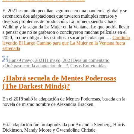
El 2021 es un año peculiar, seguimos en una pandemia global y se
estrenaron dos adaptaciones que tuvieron múltiples retrasos y
diversos problemas de producción. La primera siendo Chaos
Walking y la segunda La Mujer en la Ventana. Lo que podría llevar
a pensar que no se grabaron o concluyeron muchas películas en el
2020, lo que obligó a los estudios a sacar películas que …
Continúa
leyendo
El Largo Camino para que La Mujer en la Ventana fuera
estrenada
Hana
9 mayo, 2021
11 mayo, 2021
Deja un comentario
¿Qué paso con la adaptación de...?
,
Cosas Entretenidas
¿Habrá secuela de Mentes Poderosas
(The Darkest Minds)?
En el 2018 salió la adaptación de Mentes Poderosas, basada en la
novela de mismo nombre de Alexandra Bracken.
Esta adaptación fue protagonizada por Amandla Stenberg, Harris
Dickinson, Mandy Moore,y Gwendoline Christie,