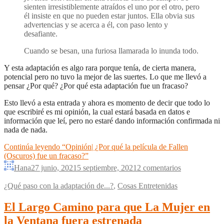
sienten irresistiblemente atraídos el uno por el otro, pero
él insiste en que no pueden estar juntos. Ella obvia sus
advertencias y se acerca a él, con paso lento y
desafiante.
Cuando se besan, una furiosa llamarada lo inunda todo.
Y esta adaptación es algo rara porque tenía, de cierta manera,
potencial pero no tuvo la mejor de las suertes. Lo que me llevó a
pensar ¿Por qué? ¿Por qué esta adaptación fue un fracaso?
Esto llevó a esta entrada y ahora es momento de decir que todo lo
que escribiré es mi opinión, la cual estará basada en datos e
información que leí, pero no estaré dando información confirmada ni
nada de nada.
Continúa leyendo
“Opinión| ¿Por qué la película de Fallen
(Oscuros) fue un fracaso?”
Hana
27 junio, 2021
5 septiembre, 2021
2 comentarios
¿Qué paso con la adaptación de...?
,
Cosas Entretenidas
El Largo Camino para que La Mujer en
la Ventana fuera estrenada