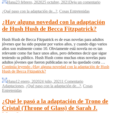
Hana
23 febrero, 2020
25 octubre, 2021
Deja un comentario
¿Qué paso con la adaptación de...?
,
Cosas Entretenidas
¿Hay alguna novedad con la adaptación
de Hush Hush de Becca Fitzpatrick?
Hush Hush de Becca Fitzpatrick es de esas novelas para adultos
jóvenes que ha sido popular por varios años, y cuando digo varios
años son realmente como 10. Obviamente está novela no es tan
relevante como fue hace unos años, pero debemos decir que sigue
teniendo su público. Hush Hush como muchas otras novelas para
adultos jóvenes que fueron publicadas no se ha quedado corta …
Continúa leyendo
¿Hay alguna novedad con la adaptación de Hush
Hush de Becca Fitzpatrick?
Hana
12 enero, 2020
24 julio, 2021
1 Comentario
Adaptaciones
,
¿Qué paso con la adaptación de...?
,
Cosas
Entretenidas
¿Qué le pasó a la adaptación de Trono de
Cristal (Throne of Glass) de Sarah J.