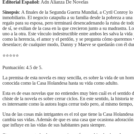
Editorial Español:
Adn Alianza De Novelas
Sinopsis
: A finales de la Segunda Guerra Mundial, a Cyril Conroy lo v
inmobiliario. El negocio catapulta a su familia desde la pobreza a una
regalo para su esposa, pero terminará desencadenando la ruina de todos
de sí, se exilian de la casa en la que crecieron junto a su madrastra.
uno a la otra. Este vínculo indestructible entre ambos les salva la vid
como la herencia, el amor y el perdón, y se pregunta cómo queremos v
desenlace; de cualquier modo, Danny y Maeve se quedarán con él dur
⭐
⭐
⭐
⭐
⭐
Puntuación: 4.5 de 5.
La premisa de esta novela es muy sencilla, es sobre la vida de un ho
conocida como la Casa Holandesa hasta su vida como adulto.
Esta es de esas novelas que no entiendes muy bien cuál es el sentido 
chiste de la novela es sobre cerrar ciclos. En este sentido, la histor
es interesante como la autora logra cerrar todo pero, al mismo tiempo, d
Una de las cosas más intrigantes es el rol que tiene la Casa Holandes
cambia sus vidas. Además de que es una casa que ocasiona adoración 
que influye en las vidas de sus habitantes para siempre.