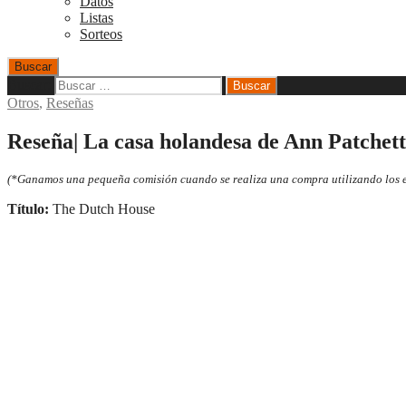
Datos
Listas
Sorteos
Buscar
Buscar:
Otros
,
Reseñas
Reseña| La casa holandesa de Ann Patchett
(*Ganamos una pequeña comisión cuando se realiza una compra utilizando los en
Título:
The Dutch House