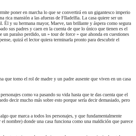
ermite poner en marcha lo que se convertirá en un gigantesco imperio
a rica mansión a las afueras de FIladelfia. La casa quiere ser un
ril. Él y su hermana mayor, Maeve, tan brillante y áspera como segura
pado sus padres y caen en la cuenta de que lo único que tienen es el
a de un paraíso perdido, un » tour de force » que ahonda en cuestiones
se, quizá el lector quiera terminarla pronto para descubrir el
na que tomo el rol de madre y un padre ausente que viven en un casa
s personajes como va pasando su vida hasta que te das cuenta que el
o puedo decir mucho más sobre esto porque sería decir demasiado, pero
es algo que marca a todos los personajes, y que fundamentalmente
por el nombre) donde una casa funciona como una maldición que parece