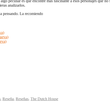
lgo peculiar es que encontré más fascinante a esos personajes que no sa
eras analizarlos.
deja pensando. La recomiendo
va)
nueva)
ueva)
a
,
Reseña
,
Reseñas
,
The Dutch House