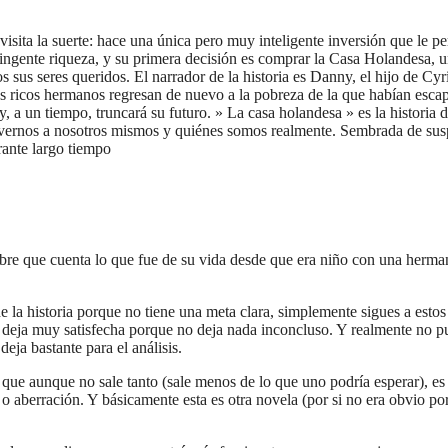
isita la suerte: hace una única pero muy inteligente inversión que le p
 ingente riqueza, y su primera decisión es comprar la Casa Holandesa, un
 sus seres queridos. El narrador de la historia es Danny, el hijo de Cy
 Los ricos hermanos regresan de nuevo a la pobreza de la que habían esca
a y, a un tiempo, truncará su futuro. » La casa holandesa » es la histori
ernos a nosotros mismos y quiénes somos realmente. Sembrada de suspen
ante largo tiempo
mbre que cuenta lo que fue de su vida desde que era niño con una herma
de la historia porque no tiene una meta clara, simplemente sigues a esto
ia te deja muy satisfecha porque no deja nada inconcluso. Y realmente n
eja bastante para el análisis.
a que aunque no sale tanto (sale menos de lo que uno podría esperar), 
o aberración. Y básicamente esta es otra novela (por si no era obvio 