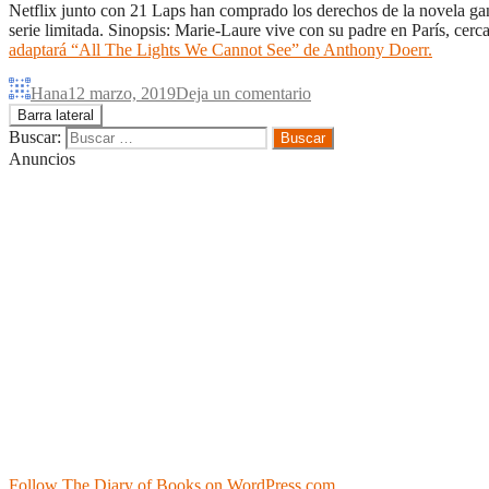
Netflix junto con 21 Laps han comprado los derechos de la novela g
serie limitada. Sinopsis: Marie-Laure vive con su padre en París, ce
adaptará “All The Lights We Cannot See” de Anthony Doerr.
Hana
12 marzo, 2019
Deja un comentario
Barra lateral
Buscar:
Anuncios
Follow The Diary of Books on WordPress.com