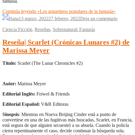
fantasía.
Continúa leyendo
«Los arquetipos populares de la fantasía»
Hana
13 marzo, 2022
27 febrero, 2022
Deja un comentario
Ciencia Ficción
,
Reseñas
,
Sobrenatural/ Fantasía
Reseña| Scarlet (Crónicas Lunares #2) de
Marissa Meyer
Título:
Scarlet (The Lunar Chronicles #2)
Autor:
Marissa Meyer
Editorial Inglés:
Feiwel & Friends
Editorial Español:
V&R Editoras
Sinopsis
: Mientras en Nueva Beijing Cinder está a punto de
convertirse en una de las fugitivas más buscadas, Scarlet, en Francia,
está segura de que alguien secuestró a su abuela. Cuando la policía
cierra repentinamente el caso, decide continuar la búsqueda sola.