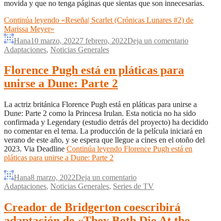
movida y que no tenga páginas que sientas que son innecesarias.
Continúa leyendo
«Reseña| Scarlet (Crónicas Lunares #2) de
Marissa Meyer»
Hana
10 marzo, 2022
7 febrero, 2022
Deja un comentario
Adaptaciones
,
Noticias Generales
Florence Pugh está en pláticas para
unirse a Dune: Parte 2
La actriz británica Florence Pugh está en pláticas para unirse a
Dune: Parte 2 como la Princesa Irulan. Esta noticia no ha sido
confirmada y Legendary (estudio detrás del proyecto) ha decidido
no comentar en el tema. La producción de la película iniciará en
verano de este año, y se espera que llegue a cines en el otoño del
2023. Via Deadline
Continúa leyendo
Florence Pugh está en
pláticas para unirse a Dune: Parte 2
Hana
8 marzo, 2022
Deja un comentario
Adaptaciones
,
Noticias Generales
,
Series de TV
Creador de Bridgerton coescribirá
adaptación de «They Both Die At the