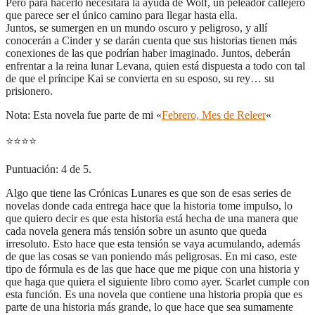
Pero para hacerlo necesitará la ayuda de Wolf, un peleador callejero
que parece ser el único camino para llegar hasta ella.
Juntos, se sumergen en un mundo oscuro y peligroso, y allí
conocerán a Cinder y se darán cuenta que sus historias tienen más
conexiones de las que podrían haber imaginado. Juntos, deberán
enfrentar a la reina lunar Levana, quien está dispuesta a todo con tal
de que el príncipe Kai se convierta en su esposo, su rey… su
prisionero.
Nota: Esta novela fue parte de mi «
Febrero, Mes de Releer
«
⭐
⭐
⭐
⭐
Puntuación: 4 de 5.
Algo que tiene las Crónicas Lunares es que son de esas series de
novelas donde cada entrega hace que la historia tome impulso, lo
que quiero decir es que esta historia está hecha de una manera que
cada novela genera más tensión sobre un asunto que queda
irresoluto. Esto hace que esta tensión se vaya acumulando, además
de que las cosas se van poniendo más peligrosas. En mi caso, este
tipo de fórmula es de las que hace que me pique con una historia y
que haga que quiera el siguiente libro como ayer. Scarlet cumple con
esta función. Es una novela que contiene una historia propia que es
parte de una historia más grande, lo que hace que sea sumamente