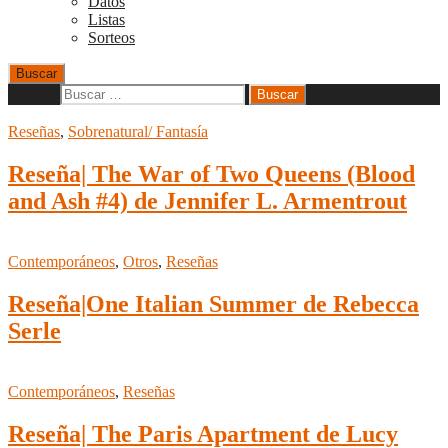
Datos
Listas
Sorteos
Buscar
Buscar:
Reseñas
,
Sobrenatural/ Fantasía
Reseña| The War of Two Queens (Blood
and Ash #4) de Jennifer L. Armentrout
Contemporáneos
,
Otros
,
Reseñas
Reseña|One Italian Summer de Rebecca
Serle
Contemporáneos
,
Reseñas
Reseña| The Paris Apartment de Lucy