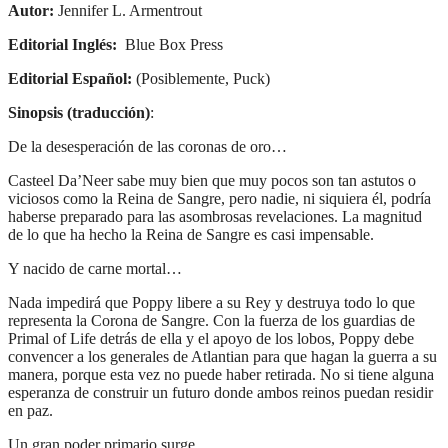
Autor:
Jennifer L. Armentrout
Editorial Inglés:
Blue Box Press
Editorial Español:
(Posiblemente, Puck)
Sinopsis (traducción)
:
De la desesperación de las coronas de oro…
Casteel Da’Neer sabe muy bien que muy pocos son tan astutos o
viciosos como la Reina de Sangre, pero nadie, ni siquiera él, podría
haberse preparado para las asombrosas revelaciones. La magnitud
de lo que ha hecho la Reina de Sangre es casi impensable.
Y nacido de carne mortal…
Nada impedirá que Poppy libere a su Rey y destruya todo lo que
representa la Corona de Sangre. Con la fuerza de los guardias de
Primal of Life detrás de ella y el apoyo de los lobos, Poppy debe
convencer a los generales de Atlantian para que hagan la guerra a su
manera, porque esta vez no puede haber retirada. No si tiene alguna
esperanza de construir un futuro donde ambos reinos puedan residir
en paz.
Un gran poder primario surge…