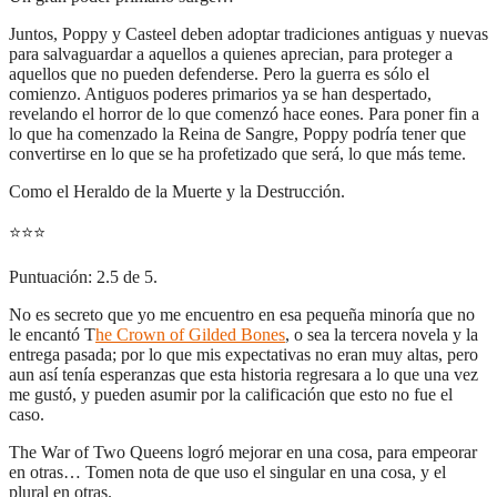
Juntos, Poppy y Casteel deben adoptar tradiciones antiguas y nuevas
para salvaguardar a aquellos a quienes aprecian, para proteger a
aquellos que no pueden defenderse. Pero la guerra es sólo el
comienzo. Antiguos poderes primarios ya se han despertado,
revelando el horror de lo que comenzó hace eones. Para poner fin a
lo que ha comenzado la Reina de Sangre, Poppy podría tener que
convertirse en lo que se ha profetizado que será, lo que más teme.
Como el Heraldo de la Muerte y la Destrucción.
⭐
⭐
⭐
Puntuación: 2.5 de 5.
No es secreto que yo me encuentro en esa pequeña minoría que no
le encantó T
he Crown of Gilded Bones
, o sea la tercera novela y la
entrega pasada; por lo que mis expectativas no eran muy altas, pero
aun así tenía esperanzas que esta historia regresara a lo que una vez
me gustó, y pueden asumir por la calificación que esto no fue el
caso.
The War of Two Queens logró mejorar en una cosa, para empeorar
en otras… Tomen nota de que uso el singular en una cosa, y el
plural en otras.