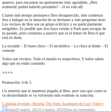
aparece, para encontrar un apartamento muy agradable, ¿Ben
realmente podría haberlo permitido? – él no está allí.
Cuanto más tiempo permanece Ben desaparecido, más comienza
Jess a indagar en la situación de su hermano y más preguntas tiene.
Los vecinos de Ben son un grupo ecléctico y no particularmente
amigables. Es posible que Jess haya venido a París para escapar de
su pasado, pero comienza a parecer que es el futuro de Ben el que
está en duda.
La socialité – El buen chico – El alcohólico – La chica al límite – El
conserje
Todos son vecinos. Todo el mundo es sospechoso. Y todos saben
algo que no están contando.
⭐
⭐
⭐
⭐
Puntuación: 4 de 5.
Un misterio que te mantiene pegado al libro, pero uno que como se
va desarrollando se va volviendo más evidente su solución.
Continúa leyendo
«Reseña| The Paris Apartment de Lucy Foley»
Hana
16 marzo, 2022
13 marzo, 2022
Deja un comentario