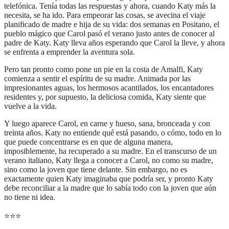
telefónica. Tenía todas las respuestas y ahora, cuando Katy más la
necesita, se ha ido. Para empeorar las cosas, se avecina el viaje
planificado de madre e hija de su vida: dos semanas en Positano, el
pueblo mágico que Carol pasó el verano justo antes de conocer al
padre de Katy. Katy lleva años esperando que Carol la lleve, y ahora
se enfrenta a emprender la aventura sola.
Pero tan pronto como pone un pie en la costa de Amalfi, Katy
comienza a sentir el espíritu de su madre. Animada por las
impresionantes aguas, los hermosos acantilados, los encantadores
residentes y, por supuesto, la deliciosa comida, Katy siente que
vuelve a la vida.
Y luego aparece Carol, en carne y hueso, sana, bronceada y con
treinta años. Katy no entiende qué está pasando, o cómo, todo en lo
que puede concentrarse es en que de alguna manera,
imposiblemente, ha recuperado a su madre. En el transcurso de un
verano italiano, Katy llega a conocer a Carol, no como su madre,
sino como la joven que tiene delante. Sin embargo, no es
exactamente quien Katy imaginaba que podría ser, y pronto Katy
debe reconciliar a la madre que lo sabía todo con la joven que aún
no tiene ni idea.
⭐
⭐
⭐