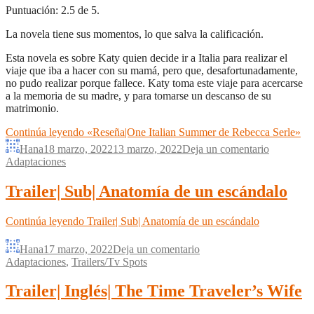
Puntuación: 2.5 de 5.
La novela tiene sus momentos, lo que salva la calificación.
Esta novela es sobre Katy quien decide ir a Italia para realizar el
viaje que iba a hacer con su mamá, pero que, desafortunadamente,
no pudo realizar porque fallece. Katy toma este viaje para acercarse
a la memoria de su madre, y para tomarse un descanso de su
matrimonio.
Continúa leyendo
«Reseña|One Italian Summer de Rebecca Serle»
Hana
18 marzo, 2022
13 marzo, 2022
Deja un comentario
Adaptaciones
Trailer| Sub| Anatomía de un escándalo
Continúa leyendo
Trailer| Sub| Anatomía de un escándalo
Hana
17 marzo, 2022
Deja un comentario
Adaptaciones
,
Trailers/Tv Spots
Trailer| Inglés| The Time Traveler’s Wife