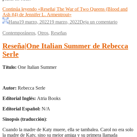
Continúa leyendo
«Reseña| The War of Two Queens (Blood and
Ash #4) de Jennifer L. Armentrout»
Hana
19 marzo, 2022
19 marzo, 2022
Deja un comentario
Contemporáneos
,
Otros
,
Reseñas
Reseña|One Italian Summer de Rebecca
Serle
Título:
One Italian Summer
Autor:
Rebecca Serle
Editorial Inglés:
Atria Books
Editorial Español:
N/A
Sinopsis (traducción)
:
Cuando la madre de Katy muere, ella se tambalea. Carol no era solo
la madre de Katy, sino su mejor amiga y su primera llamada