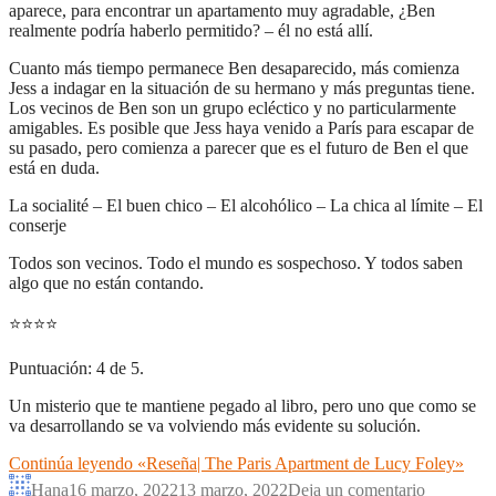
aparece, para encontrar un apartamento muy agradable, ¿Ben
realmente podría haberlo permitido? – él no está allí.
Cuanto más tiempo permanece Ben desaparecido, más comienza
Jess a indagar en la situación de su hermano y más preguntas tiene.
Los vecinos de Ben son un grupo ecléctico y no particularmente
amigables. Es posible que Jess haya venido a París para escapar de
su pasado, pero comienza a parecer que es el futuro de Ben el que
está en duda.
La socialité – El buen chico – El alcohólico – La chica al límite – El
conserje
Todos son vecinos. Todo el mundo es sospechoso. Y todos saben
algo que no están contando.
⭐
⭐
⭐
⭐
Puntuación: 4 de 5.
Un misterio que te mantiene pegado al libro, pero uno que como se
va desarrollando se va volviendo más evidente su solución.
Continúa leyendo
«Reseña| The Paris Apartment de Lucy Foley»
Hana
16 marzo, 2022
13 marzo, 2022
Deja un comentario