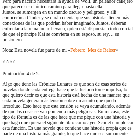
Pero para hacerlo necesitará la ayuda de Wolf, un peleador callejero
que parece ser el único camino para llegar hasta ella.
Juntos, se sumergen en un mundo oscuro y peligroso, y allí
conocerán a Cinder y se darán cuenta que sus historias tienen más
conexiones de las que podrían haber imaginado. Juntos, deberán
enfrentar a la reina lunar Levana, quien está dispuesta a todo con tal
de que el príncipe Kai se convierta en su esposo, su rey… su
prisionero.
Nota: Esta novela fue parte de mi «
Febrero, Mes de Releer
«
⭐
⭐
⭐
⭐
Puntuación: 4 de 5.
Algo que tiene las Crónicas Lunares es que son de esas series de
novelas donde cada entrega hace que la historia tome impulso, lo
que quiero decir es que esta historia está hecha de una manera que
cada novela genera más tensión sobre un asunto que queda
irresoluto. Esto hace que esta tensión se vaya acumulando, además
de que las cosas se van poniendo más peligrosas. En mi caso, este
tipo de fórmula es de las que hace que me pique con una historia y
que haga que quiera el siguiente libro como ayer. Scarlet cumple con
esta función. Es una novela que contiene una historia propia que es
parte de una historia más grande, lo que hace que sea sumamente