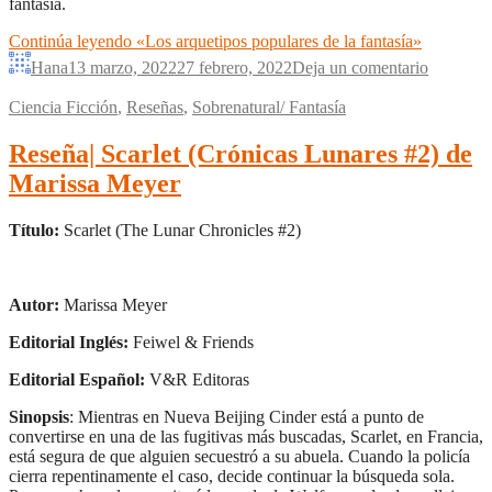
fantasía.
Continúa leyendo
«Los arquetipos populares de la fantasía»
Hana
13 marzo, 2022
27 febrero, 2022
Deja un comentario
Ciencia Ficción
,
Reseñas
,
Sobrenatural/ Fantasía
Reseña| Scarlet (Crónicas Lunares #2) de
Marissa Meyer
Título:
Scarlet (The Lunar Chronicles #2)
Autor:
Marissa Meyer
Editorial Inglés:
Feiwel & Friends
Editorial Español:
V&R Editoras
Sinopsis
: Mientras en Nueva Beijing Cinder está a punto de
convertirse en una de las fugitivas más buscadas, Scarlet, en Francia,
está segura de que alguien secuestró a su abuela. Cuando la policía
cierra repentinamente el caso, decide continuar la búsqueda sola.