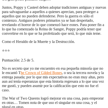
Juntos, Poppy y Casteel deben adoptar tradiciones antiguas y nuevas
para salvaguardar a aquellos a quienes aprecian, para proteger a
aquellos que no pueden defenderse. Pero la guerra es sólo el
comienzo. Antiguos poderes primarios ya se han despertado,
revelando el horror de lo que comenzó hace eones. Para poner fin a
lo que ha comenzado la Reina de Sangre, Poppy podría tener que
convertirse en lo que se ha profetizado que será, lo que más teme.
Como el Heraldo de la Muerte y la Destrucción.
⭐
⭐
⭐
Puntuación: 2.5 de 5.
No es secreto que yo me encuentro en esa pequeña minoría que no
le encantó T
he Crown of Gilded Bones
, o sea la tercera novela y la
entrega pasada; por lo que mis expectativas no eran muy altas, pero
aun así tenía esperanzas que esta historia regresara a lo que una vez
me gustó, y pueden asumir por la calificación que esto no fue el
caso.
The War of Two Queens logró mejorar en una cosa, para empeorar
en otras… Tomen nota de que uso el singular en una cosa, y el
plural en otras.