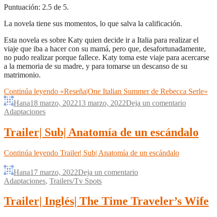
Puntuación: 2.5 de 5.
La novela tiene sus momentos, lo que salva la calificación.
Esta novela es sobre Katy quien decide ir a Italia para realizar el
viaje que iba a hacer con su mamá, pero que, desafortunadamente,
no pudo realizar porque fallece. Katy toma este viaje para acercarse
a la memoria de su madre, y para tomarse un descanso de su
matrimonio.
Continúa leyendo
«Reseña|One Italian Summer de Rebecca Serle»
Hana
18 marzo, 2022
13 marzo, 2022
Deja un comentario
Adaptaciones
Trailer| Sub| Anatomía de un escándalo
Continúa leyendo
Trailer| Sub| Anatomía de un escándalo
Hana
17 marzo, 2022
Deja un comentario
Adaptaciones
,
Trailers/Tv Spots
Trailer| Inglés| The Time Traveler’s Wife