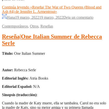
Continúa leyendo
«Reseña| The War of Two Queens (Blood and
Ash #4) de Jennifer L. Armentrout»
Hana
19 marzo, 2022
19 marzo, 2022
Deja un comentario
Contemporáneos
,
Otros
,
Reseñas
Reseña|One Italian Summer de Rebecca
Serle
Título:
One Italian Summer
Autor:
Rebecca Serle
Editorial Inglés:
Atria Books
Editorial Español:
N/A
Sinopsis (traducción)
:
Cuando la madre de Katy muere, ella se tambalea. Carol no era solo
la madre de Katy, sino su mejor amiga y su primera llamada