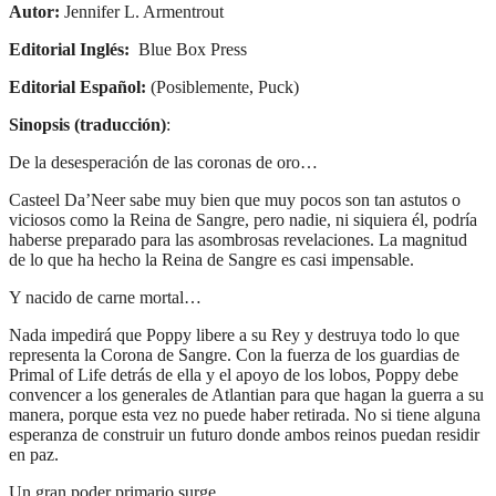
Autor:
Jennifer L. Armentrout
Editorial Inglés:
Blue Box Press
Editorial Español:
(Posiblemente, Puck)
Sinopsis (traducción)
:
De la desesperación de las coronas de oro…
Casteel Da’Neer sabe muy bien que muy pocos son tan astutos o
viciosos como la Reina de Sangre, pero nadie, ni siquiera él, podría
haberse preparado para las asombrosas revelaciones. La magnitud
de lo que ha hecho la Reina de Sangre es casi impensable.
Y nacido de carne mortal…
Nada impedirá que Poppy libere a su Rey y destruya todo lo que
representa la Corona de Sangre. Con la fuerza de los guardias de
Primal of Life detrás de ella y el apoyo de los lobos, Poppy debe
convencer a los generales de Atlantian para que hagan la guerra a su
manera, porque esta vez no puede haber retirada. No si tiene alguna
esperanza de construir un futuro donde ambos reinos puedan residir
en paz.
Un gran poder primario surge…