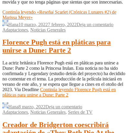
movida y que no tenga páginas que sientas que son innecesarias.
Continúa leyendo
«Reseña| Scarlet (Crónicas Lunares #2) de
Marissa Meyer»
Hana
10 marzo, 2022
7 febrero, 2022
Deja un comentario
Adaptaciones
,
Noticias Generales
Florence Pugh está en pláticas para
unirse a Dune: Parte 2
La actriz británica Florence Pugh está en pláticas para unirse a
Dune: Parte 2 como la Princesa Irulan. Esta noticia no ha sido
confirmada y Legendary (estudio detrás del proyecto) ha decidido
no comentar en el tema. La producción de la película iniciará en
verano de este año, y se espera que llegue a cines en el otoño del
2023. Via Deadline
Continúa leyendo
Florence Pugh está en
pláticas para unirse a Dune: Parte 2
Hana
8 marzo, 2022
Deja un comentario
Adaptaciones
,
Noticias Generales
,
Series de TV
Creador de Bridgerton coescribirá
adaptación de «They Both Die At the