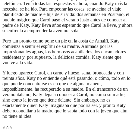
telefónica. Tenía todas las respuestas y ahora, cuando Katy más la
necesita, se ha ido. Para empeorar las cosas, se avecina el viaje
planificado de madre e hija de su vida: dos semanas en Positano, el
pueblo mágico que Carol pasó el verano justo antes de conocer al
padre de Katy. Katy lleva años esperando que Carol la lleve, y ahora
se enfrenta a emprender la aventura sola.
Pero tan pronto como pone un pie en la costa de Amalfi, Katy
comienza a sentir el espíritu de su madre. Animada por las
impresionantes aguas, los hermosos acantilados, los encantadores
residentes y, por supuesto, la deliciosa comida, Katy siente que
vuelve a la vida.
Y luego aparece Carol, en carne y hueso, sana, bronceada y con
treinta años. Katy no entiende qué está pasando, o cómo, todo en lo
que puede concentrarse es en que de alguna manera,
imposiblemente, ha recuperado a su madre. En el transcurso de un
verano italiano, Katy llega a conocer a Carol, no como su madre,
sino como la joven que tiene delante. Sin embargo, no es
exactamente quien Katy imaginaba que podría ser, y pronto Katy
debe reconciliar a la madre que lo sabía todo con la joven que aún
no tiene ni idea.
⭐
⭐
⭐