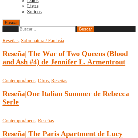
Datos
Listas
Sorteos
Buscar
Buscar:
Reseñas
,
Sobrenatural/ Fantasía
Reseña| The War of Two Queens (Blood
and Ash #4) de Jennifer L. Armentrout
Contemporáneos
,
Otros
,
Reseñas
Reseña|One Italian Summer de Rebecca
Serle
Contemporáneos
,
Reseñas
Reseña| The Paris Apartment de Lucy