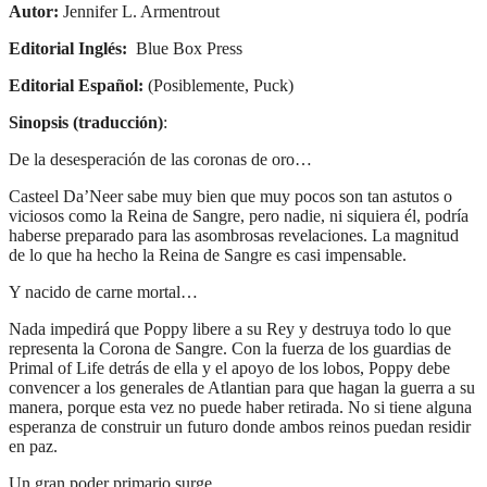
Autor:
Jennifer L. Armentrout
Editorial Inglés:
Blue Box Press
Editorial Español:
(Posiblemente, Puck)
Sinopsis (traducción)
:
De la desesperación de las coronas de oro…
Casteel Da’Neer sabe muy bien que muy pocos son tan astutos o
viciosos como la Reina de Sangre, pero nadie, ni siquiera él, podría
haberse preparado para las asombrosas revelaciones. La magnitud
de lo que ha hecho la Reina de Sangre es casi impensable.
Y nacido de carne mortal…
Nada impedirá que Poppy libere a su Rey y destruya todo lo que
representa la Corona de Sangre. Con la fuerza de los guardias de
Primal of Life detrás de ella y el apoyo de los lobos, Poppy debe
convencer a los generales de Atlantian para que hagan la guerra a su
manera, porque esta vez no puede haber retirada. No si tiene alguna
esperanza de construir un futuro donde ambos reinos puedan residir
en paz.
Un gran poder primario surge…