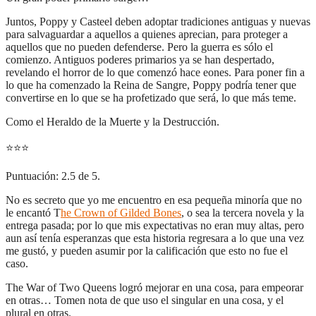
Juntos, Poppy y Casteel deben adoptar tradiciones antiguas y nuevas
para salvaguardar a aquellos a quienes aprecian, para proteger a
aquellos que no pueden defenderse. Pero la guerra es sólo el
comienzo. Antiguos poderes primarios ya se han despertado,
revelando el horror de lo que comenzó hace eones. Para poner fin a
lo que ha comenzado la Reina de Sangre, Poppy podría tener que
convertirse en lo que se ha profetizado que será, lo que más teme.
Como el Heraldo de la Muerte y la Destrucción.
⭐
⭐
⭐
Puntuación: 2.5 de 5.
No es secreto que yo me encuentro en esa pequeña minoría que no
le encantó T
he Crown of Gilded Bones
, o sea la tercera novela y la
entrega pasada; por lo que mis expectativas no eran muy altas, pero
aun así tenía esperanzas que esta historia regresara a lo que una vez
me gustó, y pueden asumir por la calificación que esto no fue el
caso.
The War of Two Queens logró mejorar en una cosa, para empeorar
en otras… Tomen nota de que uso el singular en una cosa, y el
plural en otras.