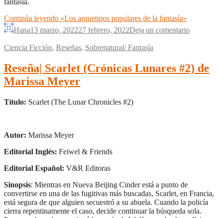
fantasía.
Continúa leyendo
«Los arquetipos populares de la fantasía»
Hana
13 marzo, 2022
27 febrero, 2022
Deja un comentario
Ciencia Ficción
,
Reseñas
,
Sobrenatural/ Fantasía
Reseña| Scarlet (Crónicas Lunares #2) de
Marissa Meyer
Título:
Scarlet (The Lunar Chronicles #2)
Autor:
Marissa Meyer
Editorial Inglés:
Feiwel & Friends
Editorial Español:
V&R Editoras
Sinopsis
: Mientras en Nueva Beijing Cinder está a punto de
convertirse en una de las fugitivas más buscadas, Scarlet, en Francia,
está segura de que alguien secuestró a su abuela. Cuando la policía
cierra repentinamente el caso, decide continuar la búsqueda sola.