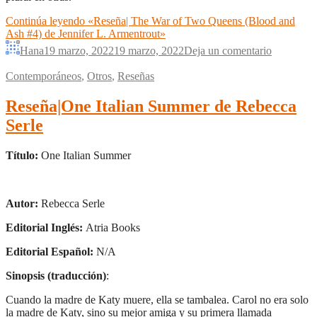
Continúa leyendo
«Reseña| The War of Two Queens (Blood and
Ash #4) de Jennifer L. Armentrout»
Hana
19 marzo, 2022
19 marzo, 2022
Deja un comentario
Contemporáneos
,
Otros
,
Reseñas
Reseña|One Italian Summer de Rebecca
Serle
Título:
One Italian Summer
Autor:
Rebecca Serle
Editorial Inglés:
Atria Books
Editorial Español:
N/A
Sinopsis (traducción)
:
Cuando la madre de Katy muere, ella se tambalea. Carol no era solo
la madre de Katy, sino su mejor amiga y su primera llamada