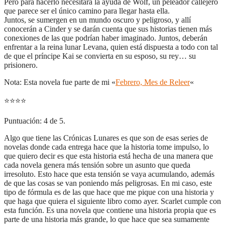
Pero para hacerlo necesitará la ayuda de Wolf, un peleador callejero
que parece ser el único camino para llegar hasta ella.
Juntos, se sumergen en un mundo oscuro y peligroso, y allí
conocerán a Cinder y se darán cuenta que sus historias tienen más
conexiones de las que podrían haber imaginado. Juntos, deberán
enfrentar a la reina lunar Levana, quien está dispuesta a todo con tal
de que el príncipe Kai se convierta en su esposo, su rey… su
prisionero.
Nota: Esta novela fue parte de mi «
Febrero, Mes de Releer
«
⭐
⭐
⭐
⭐
Puntuación: 4 de 5.
Algo que tiene las Crónicas Lunares es que son de esas series de
novelas donde cada entrega hace que la historia tome impulso, lo
que quiero decir es que esta historia está hecha de una manera que
cada novela genera más tensión sobre un asunto que queda
irresoluto. Esto hace que esta tensión se vaya acumulando, además
de que las cosas se van poniendo más peligrosas. En mi caso, este
tipo de fórmula es de las que hace que me pique con una historia y
que haga que quiera el siguiente libro como ayer. Scarlet cumple con
esta función. Es una novela que contiene una historia propia que es
parte de una historia más grande, lo que hace que sea sumamente