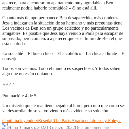
aparece, para encontrar un apartamento muy agradable, ¿Ben
realmente podría haberlo permitido? – él no está allí.
Cuanto más tiempo permanece Ben desaparecido, más comienza
Jess a indagar en la situación de su hermano y más preguntas tiene.
Los vecinos de Ben son un grupo ecléctico y no particularmente
amigables. Es posible que Jess haya venido a París para escapar de
su pasado, pero comienza a parecer que es el futuro de Ben el que
está en duda.
La socialité – El buen chico – El alcohólico – La chica al límite – El
conserje
Todos son vecinos. Todo el mundo es sospechoso. Y todos saben
algo que no están contando.
⭐
⭐
⭐
⭐
Puntuación: 4 de 5.
Un misterio que te mantiene pegado al libro, pero uno que como se
va desarrollando se va volviendo más evidente su solución.
Continúa leyendo
«Reseña| The Paris Apartment de Lucy Foley»
Hana
16 marzo, 2022
13 marzo, 2022
Deja un comentario