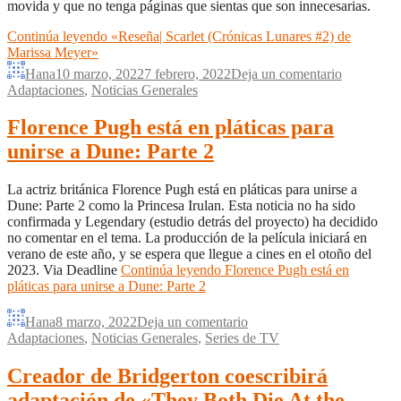
movida y que no tenga páginas que sientas que son innecesarias.
Continúa leyendo
«Reseña| Scarlet (Crónicas Lunares #2) de
Marissa Meyer»
Hana
10 marzo, 2022
7 febrero, 2022
Deja un comentario
Adaptaciones
,
Noticias Generales
Florence Pugh está en pláticas para
unirse a Dune: Parte 2
La actriz británica Florence Pugh está en pláticas para unirse a
Dune: Parte 2 como la Princesa Irulan. Esta noticia no ha sido
confirmada y Legendary (estudio detrás del proyecto) ha decidido
no comentar en el tema. La producción de la película iniciará en
verano de este año, y se espera que llegue a cines en el otoño del
2023. Via Deadline
Continúa leyendo
Florence Pugh está en
pláticas para unirse a Dune: Parte 2
Hana
8 marzo, 2022
Deja un comentario
Adaptaciones
,
Noticias Generales
,
Series de TV
Creador de Bridgerton coescribirá
adaptación de «They Both Die At the