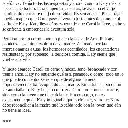
telefónica. Tenía todas las respuestas y ahora, cuando Katy más la
necesita, se ha ido. Para empeorar las cosas, se avecina el viaje
planificado de madre e hija de su vida: dos semanas en Positano, el
pueblo mágico que Carol pasó el verano justo antes de conocer al
padre de Katy. Katy lleva años esperando que Carol la lleve, y ahora
se enfrenta a emprender la aventura sola.
Pero tan pronto como pone un pie en la costa de Amalfi, Katy
comienza a sentir el espíritu de su madre. Animada por las
impresionantes aguas, los hermosos acantilados, los encantadores
residentes y, por supuesto, la deliciosa comida, Katy siente que
vuelve a la vida.
Y luego aparece Carol, en carne y hueso, sana, bronceada y con
treinta años. Katy no entiende qué está pasando, o cómo, todo en lo
que puede concentrarse es en que de alguna manera,
imposiblemente, ha recuperado a su madre. En el transcurso de un
verano italiano, Katy llega a conocer a Carol, no como su madre,
sino como la joven que tiene delante. Sin embargo, no es
exactamente quien Katy imaginaba que podría ser, y pronto Katy
debe reconciliar a la madre que lo sabía todo con la joven que aún
no tiene ni idea.
⭐
⭐
⭐