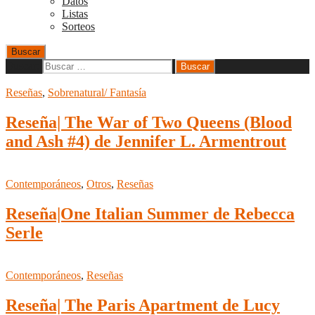
Datos
Listas
Sorteos
Buscar
Buscar:
Reseñas
,
Sobrenatural/ Fantasía
Reseña| The War of Two Queens (Blood
and Ash #4) de Jennifer L. Armentrout
Contemporáneos
,
Otros
,
Reseñas
Reseña|One Italian Summer de Rebecca
Serle
Contemporáneos
,
Reseñas
Reseña| The Paris Apartment de Lucy