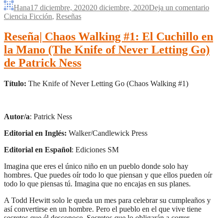
Hana
17 diciembre, 2020
20 diciembre, 2020
Deja un comentario
Ciencia Ficción
,
Reseñas
Reseña| Chaos Walking #1: El Cuchillo en
la Mano (The Knife of Never Letting Go)
de Patrick Ness
Título:
The Knife of Never Letting Go (Chaos Walking #1)
Autor/a
: Patrick Ness
Editorial en Inglés:
Walker/Candlewick Press
Editorial en Español
: Ediciones SM
Imagina que eres el único niño en un pueblo donde solo hay
hombres. Que puedes oír todo lo que piensan y que ellos pueden oír
todo lo que piensas tú. Imagina que no encajas en sus planes.
A Todd Hewitt solo le queda un mes para celebrar su cumpleaños y
así convertirse en un hombre. Pero el pueblo en el que vive tiene
secretos que él desconoce. Secretos que lo obligarán a correr.