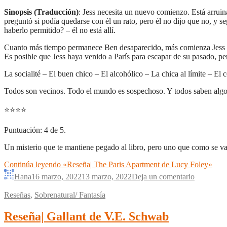
Sinopsis (Traducción)
: Jess necesita un nuevo comienzo. Está arrui
preguntó si podía quedarse con él un rato, pero él no dijo que no, y
haberlo permitido? – él no está allí.
Cuanto más tiempo permanece Ben desaparecido, más comienza Jess a i
Es posible que Jess haya venido a París para escapar de su pasado, pe
La socialité – El buen chico – El alcohólico – La chica al límite – El 
Todos son vecinos. Todo el mundo es sospechoso. Y todos saben algo
⭐
⭐
⭐
⭐
Puntuación: 4 de 5.
Un misterio que te mantiene pegado al libro, pero uno que como se va
Continúa leyendo
«Reseña| The Paris Apartment de Lucy Foley»
Hana
16 marzo, 2022
13 marzo, 2022
Deja un comentario
Reseñas
,
Sobrenatural/ Fantasía
Reseña| Gallant de V.E. Schwab