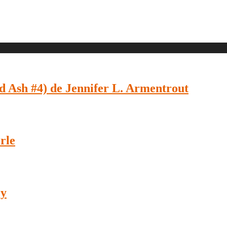
 Ash #4) de Jennifer L. Armentrout
rle
ey