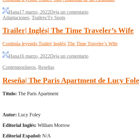
Hana
17 marzo, 2022
Deja un comentario
Adaptaciones
,
Trailers/Tv Spots
Trailer| Inglés| The Time Traveler’s Wife
Continúa leyendo
Trailer| Inglés| The Time Traveler’s Wife
Hana
16 marzo, 2022
Deja un comentario
Contemporáneos
,
Reseñas
Reseña| The Paris Apartment de Lucy Fol
Título:
The Paris Apartment
Autor:
Lucy Foley
Editorial Inglés:
William Morrow
Editorial Español:
N/A