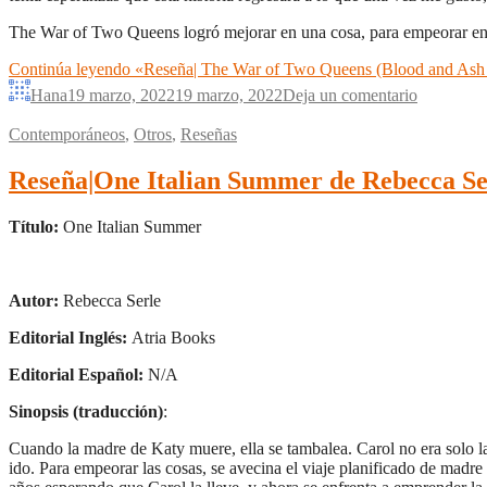
The War of Two Queens logró mejorar en una cosa, para empeorar en o
Continúa leyendo
«Reseña| The War of Two Queens (Blood and Ash #
Hana
19 marzo, 2022
19 marzo, 2022
Deja un comentario
Contemporáneos
,
Otros
,
Reseñas
Reseña|One Italian Summer de Rebecca Se
Título:
One Italian Summer
Autor:
Rebecca Serle
Editorial Inglés:
Atria Books
Editorial Español:
N/A
Sinopsis (traducción)
:
Cuando la madre de Katy muere, ella se tambalea. Carol no era solo la
ido. Para empeorar las cosas, se avecina el viaje planificado de madre