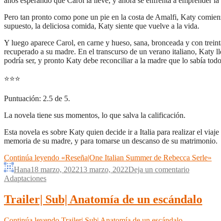
años esperando que Carol la lleve, y ahora se enfrenta a emprender la 
Pero tan pronto como pone un pie en la costa de Amalfi, Katy comienza
supuesto, la deliciosa comida, Katy siente que vuelve a la vida.
Y luego aparece Carol, en carne y hueso, sana, bronceada y con trein
recuperado a su madre. En el transcurso de un verano italiano, Katy 
podría ser, y pronto Katy debe reconciliar a la madre que lo sabía todo
⭐
⭐
⭐
Puntuación: 2.5 de 5.
La novela tiene sus momentos, lo que salva la calificación.
Esta novela es sobre Katy quien decide ir a Italia para realizar el vi
memoria de su madre, y para tomarse un descanso de su matrimonio.
Continúa leyendo
«Reseña|One Italian Summer de Rebecca Serle»
Hana
18 marzo, 2022
13 marzo, 2022
Deja un comentario
Adaptaciones
Trailer| Sub| Anatomía de un escándalo
Continúa leyendo
Trailer| Sub| Anatomía de un escándalo