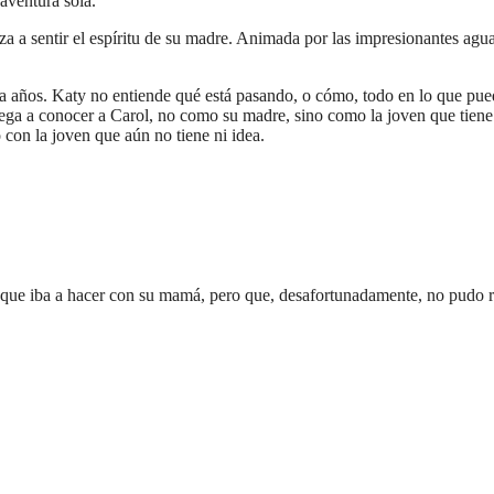
aventura sola.
 a sentir el espíritu de su madre. Animada por las impresionantes aguas
ta años. Katy no entiende qué está pasando, o cómo, todo en lo que pu
llega a conocer a Carol, no como su madre, sino como la joven que tie
 con la joven que aún no tiene ni idea.
aje que iba a hacer con su mamá, pero que, desafortunadamente, no pudo re