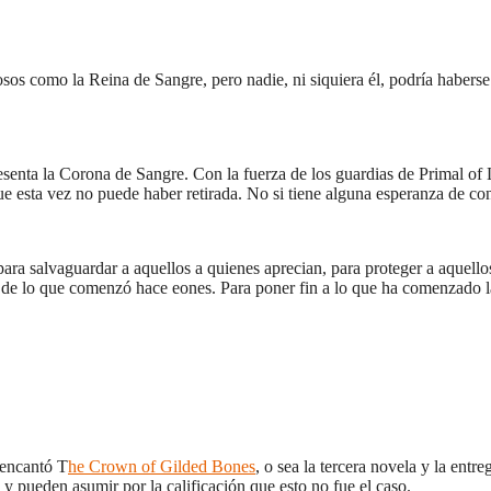
os como la Reina de Sangre, pero nadie, ni siquiera él, podría habers
senta la Corona de Sangre. Con la fuerza de los guardias de Primal of L
ue esta vez no puede haber retirada. No si tiene alguna esperanza de co
ara salvaguardar a aquellos a quienes aprecian, para proteger a aquell
 de lo que comenzó hace eones. Para poner fin a lo que ha comenzado l
 encantó T
he Crown of Gilded Bones
, o sea la tercera novela y la entr
 y pueden asumir por la calificación que esto no fue el caso.