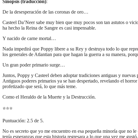
Sinopsis (traducción)
:
De la desesperación de las coronas de oro…
Casteel Da’Neer sabe muy bien que muy pocos son tan astutos o vicios
ha hecho la Reina de Sangre es casi impensable.
Y nacido de carne mortal…
Nada impedirá que Poppy libere a su Rey y destruya todo lo que repre
los generales de Atlantian para que hagan la guerra a su manera, porq
Un gran poder primario surge…
Juntos, Poppy y Casteel deben adoptar tradiciones antiguas y nuevas p
Antiguos poderes primarios ya se han despertado, revelando el horror
profetizado que será, lo que más teme.
Como el Heraldo de la Muerte y la Destrucción.
⭐
⭐
⭐
Puntuación: 2.5 de 5.
No es secreto que yo me encuentro en esa pequeña minoría que no le
tenía esperanzas que esta historia regresara a lo que una vez me gustó,