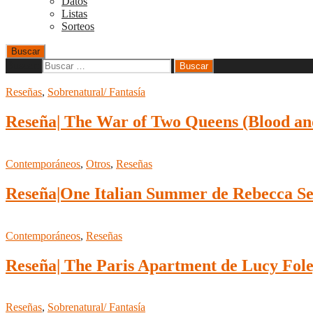
Datos
Listas
Sorteos
Buscar
Buscar:
Reseñas
,
Sobrenatural/ Fantasía
Reseña| The War of Two Queens (Blood and
Contemporáneos
,
Otros
,
Reseñas
Reseña|One Italian Summer de Rebecca Se
Contemporáneos
,
Reseñas
Reseña| The Paris Apartment de Lucy Fol
Reseñas
,
Sobrenatural/ Fantasía