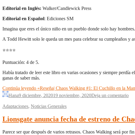
Editorial en Inglés:
Walker/Candlewick Press
Editorial en Español
: Ediciones SM
Imagina que eres el único niño en un pueblo donde solo hay hombres. 
A Todd Hewitt solo le queda un mes para celebrar su cumpleaños y así 
⭐
⭐
⭐
⭐
Puntuación: 4 de 5.
Había tratado de leer este libro en varias ocasiones y siempre perdía e
ganas de saber más.
Continúa leyendo
«Reseña| Chaos Walking #1: El Cuchillo en la Man
Hana
9 diciembre, 2020
19 noviembre, 2020
Deja un comentario
Adaptaciones
,
Noticias Generales
Lionsgate anuncia fecha de estreno de Ch
Parece ser que después de varios retrasos. Chaos Walking será por fi