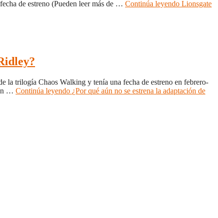
a fecha de estreno (Pueden leer más de …
Continúa leyendo
Lionsgate
Ridley?
e la trilogía Chaos Walking y tenía una fecha de estreno en febrero-
ión …
Continúa leyendo
¿Por qué aún no se estrena la adaptación de