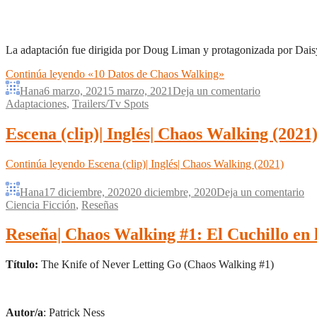
La adaptación fue dirigida por Doug Liman y protagonizada por Dai
Continúa leyendo
«10 Datos de Chaos Walking»
Hana
6 marzo, 2021
5 marzo, 2021
Deja un comentario
Adaptaciones
,
Trailers/Tv Spots
Escena (clip)| Inglés| Chaos Walking (2021
Continúa leyendo
Escena (clip)| Inglés| Chaos Walking (2021)
Hana
17 diciembre, 2020
20 diciembre, 2020
Deja un comentario
Ciencia Ficción
,
Reseñas
Reseña| Chaos Walking #1: El Cuchillo en 
Título:
The Knife of Never Letting Go (Chaos Walking #1)
Autor/a
: Patrick Ness