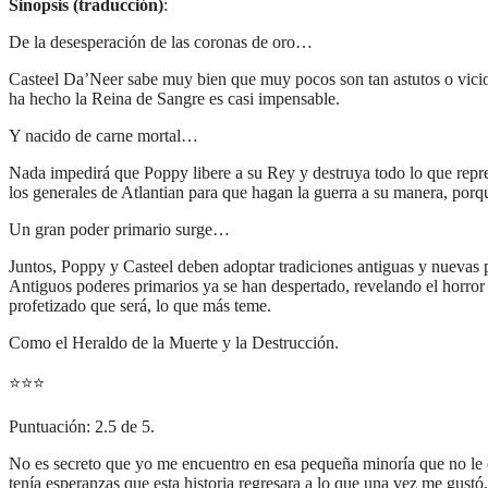
Sinopsis (traducción)
:
De la desesperación de las coronas de oro…
Casteel Da’Neer sabe muy bien que muy pocos son tan astutos o vicios
ha hecho la Reina de Sangre es casi impensable.
Y nacido de carne mortal…
Nada impedirá que Poppy libere a su Rey y destruya todo lo que repre
los generales de Atlantian para que hagan la guerra a su manera, porq
Un gran poder primario surge…
Juntos, Poppy y Casteel deben adoptar tradiciones antiguas y nuevas p
Antiguos poderes primarios ya se han despertado, revelando el horror
profetizado que será, lo que más teme.
Como el Heraldo de la Muerte y la Destrucción.
⭐
⭐
⭐
Puntuación: 2.5 de 5.
No es secreto que yo me encuentro en esa pequeña minoría que no le
tenía esperanzas que esta historia regresara a lo que una vez me gustó,