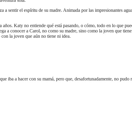
aventura sola.
 a sentir el espíritu de su madre. Animada por las impresionantes aguas
ta años. Katy no entiende qué está pasando, o cómo, todo en lo que pu
llega a conocer a Carol, no como su madre, sino como la joven que tie
 con la joven que aún no tiene ni idea.
aje que iba a hacer con su mamá, pero que, desafortunadamente, no pudo re