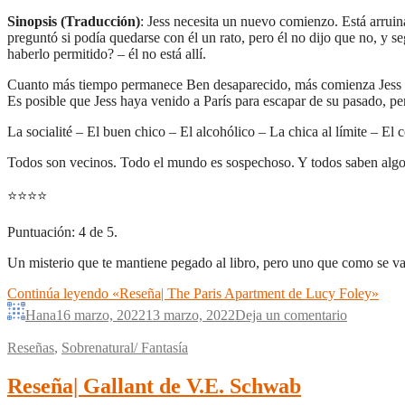
Sinopsis (Traducción)
: Jess necesita un nuevo comienzo. Está arrui
preguntó si podía quedarse con él un rato, pero él no dijo que no, y
haberlo permitido? – él no está allí.
Cuanto más tiempo permanece Ben desaparecido, más comienza Jess a i
Es posible que Jess haya venido a París para escapar de su pasado, pe
La socialité – El buen chico – El alcohólico – La chica al límite – El 
Todos son vecinos. Todo el mundo es sospechoso. Y todos saben algo
⭐
⭐
⭐
⭐
Puntuación: 4 de 5.
Un misterio que te mantiene pegado al libro, pero uno que como se va
Continúa leyendo
«Reseña| The Paris Apartment de Lucy Foley»
Hana
16 marzo, 2022
13 marzo, 2022
Deja un comentario
Reseñas
,
Sobrenatural/ Fantasía
Reseña| Gallant de V.E. Schwab