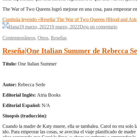
The War of Two Queens logró mejorar en una cosa, para empeorar en o
Continúa leyendo
«Reseña| The War of Two Queens (Blood and Ash #
Hana
19 marzo, 2022
19 marzo, 2022
Deja un comentario
Contemporáneos
,
Otros
,
Reseñas
Reseña|One Italian Summer de Rebecca Se
Título:
One Italian Summer
Autor:
Rebecca Serle
Editorial Inglés:
Atria Books
Editorial Español:
N/A
Sinopsis (traducción)
:
Cuando la madre de Katy muere, ella se tambalea. Carol no era solo la
ido. Para empeorar las cosas, se avecina el viaje planificado de madre