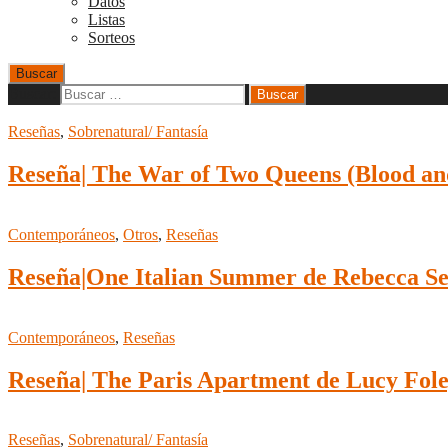
Datos
Listas
Sorteos
Buscar
Buscar:
Reseñas
,
Sobrenatural/ Fantasía
Reseña| The War of Two Queens (Blood and
Contemporáneos
,
Otros
,
Reseñas
Reseña|One Italian Summer de Rebecca Se
Contemporáneos
,
Reseñas
Reseña| The Paris Apartment de Lucy Fol
Reseñas
,
Sobrenatural/ Fantasía