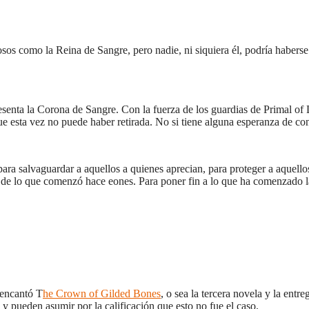
os como la Reina de Sangre, pero nadie, ni siquiera él, podría habers
senta la Corona de Sangre. Con la fuerza de los guardias de Primal of L
ue esta vez no puede haber retirada. No si tiene alguna esperanza de co
ara salvaguardar a aquellos a quienes aprecian, para proteger a aquell
 de lo que comenzó hace eones. Para poner fin a lo que ha comenzado l
 encantó T
he Crown of Gilded Bones
, o sea la tercera novela y la entr
 y pueden asumir por la calificación que esto no fue el caso.