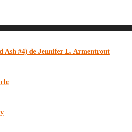
 Ash #4) de Jennifer L. Armentrout
rle
ey