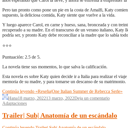
años esperando que Carol la lleve, y ahora se enfrenta a emprender la 
Pero tan pronto como pone un pie en la costa de Amalfi, Katy comienza
supuesto, la deliciosa comida, Katy siente que vuelve a la vida.
Y luego aparece Carol, en carne y hueso, sana, bronceada y con trein
recuperado a su madre. En el transcurso de un verano italiano, Katy 
podría ser, y pronto Katy debe reconciliar a la madre que lo sabía todo
⭐
⭐
⭐
Puntuación: 2.5 de 5.
La novela tiene sus momentos, lo que salva la calificación.
Esta novela es sobre Katy quien decide ir a Italia para realizar el vi
memoria de su madre, y para tomarse un descanso de su matrimonio.
Continúa leyendo
«Reseña|One Italian Summer de Rebecca Serle»
Hana
18 marzo, 2022
13 marzo, 2022
Deja un comentario
Adaptaciones
Trailer| Sub| Anatomía de un escándalo
Continúa leyendo
Trailer| Sub| Anatomía de un escándalo