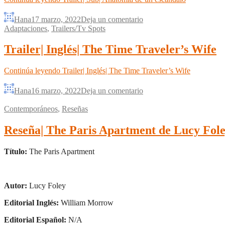
Hana
17 marzo, 2022
Deja un comentario
Adaptaciones
,
Trailers/Tv Spots
Trailer| Inglés| The Time Traveler’s Wife
Continúa leyendo
Trailer| Inglés| The Time Traveler’s Wife
Hana
16 marzo, 2022
Deja un comentario
Contemporáneos
,
Reseñas
Reseña| The Paris Apartment de Lucy Fol
Título:
The Paris Apartment
Autor:
Lucy Foley
Editorial Inglés:
William Morrow
Editorial Español:
N/A