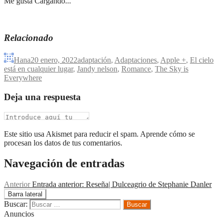
Me gusta
Cargando...
Relacionado
Hana
20 enero, 2022
adaptación
,
Adaptaciones
,
Apple +
,
El cielo
está en cualquier lugar
,
Jandy nelson
,
Romance
,
The Sky is
Everywhere
Deja una respuesta
Este sitio usa Akismet para reducir el spam. Aprende cómo se
procesan los datos de tus comentarios.
Navegación de entradas
Anterior
Entrada anterior:
Reseña| Dulceagrio de Stephanie Danler
Barra lateral
Buscar:
Anuncios