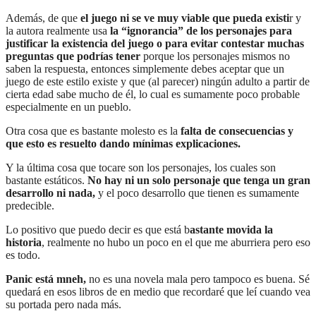
Además, de que
el juego ni se ve muy viable que pueda existi
r y
la autora realmente usa
la “ignorancia” de los personajes para
justificar la existencia del juego o para evitar contestar muchas
preguntas que podrías tener
porque los personajes mismos no
saben la respuesta, entonces simplemente debes aceptar que un
juego de este estilo existe y que (al parecer) ningún adulto a partir de
cierta edad sabe mucho de él, lo cual es sumamente poco probable
especialmente en un pueblo.
Otra cosa que es bastante molesto es la
falta de consecuencias y
que esto es resuelto dando mínimas explicaciones.
Y la última cosa que tocare son los personajes, los cuales son
bastante estáticos.
No hay ni un solo personaje que tenga un gran
desarrollo ni nada,
y el poco desarrollo que tienen es sumamente
predecible.
Lo positivo que puedo decir es que está b
astante movida la
historia
, realmente no hubo un poco en el que me aburriera pero eso
es todo.
Panic está mneh,
no es una novela mala pero tampoco es buena. Sé
quedará en esos libros de en medio que recordaré que leí cuando vea
su portada pero nada más.