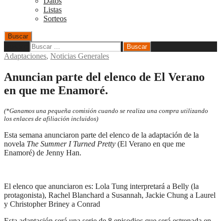
Datos
Listas
Sorteos
Buscar
Buscar:
Adaptaciones
,
Noticias Generales
Anuncian parte del elenco de El Verano
en que me Enamoré.
(*Ganamos una pequeña comisión cuando se realiza una compra utilizando
los enlaces de afiliación incluidos)
Esta semana anunciaron parte del elenco de la adaptación de la
novela
The Summer I Turned Pretty
(El Verano en que me
Enamoré) de Jenny Han.
El elenco que anunciaron es: Lola Tung interpretará a Belly (la
protagonista), Rachel Blanchard a Susannah, Jackie Chung a Laurel
y Christopher Briney a Conrad
Esta adaptación será una serie de 8 episodios que será estrenada en