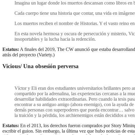
Imagina un lugar donde los muertos descansan como libros en b
Cada cuerpo tiene una historia que contar, una vida en imágenes
Los muertos reciben el nombre de Historias. Y el vasto reino en
En esta novela hermosa y oscura de persecución y misterio, Victo
insoportables y la lucha hacia la redención.
Estatus:
A finales del 2019, The CW anunció que estaba desarrollando
atrás del proyecto (Variety.)
Vicious/ Una obsesión perversa
Víctor y Eli eran dos estudiantes universitarios brillantes pero
compartido por la adrenalina, las experiencias cercanas a la mue
desarrollar habilidades extraordinarias. Pero cuando la tesis pa
encontrar a su antiguo amigo (ahora enemigo), con la ayuda de 
demás personas con superpoderes que pueda encontrar… salvo 
la traición y la pérdida, los archienemigos están decididos a v
Estatus:
En el 2013, los derechos fueron comprados por Story Mining
escribir el guion. Sin embargo, la última vez que hubo noticias de e