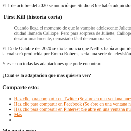
El 1 de octubre del 2020 se anunció que Studio eOne había adquirido l
First Kill (historia corta)
Cuando llega el momento de que la vampira adolescente Juliette
ciudad llamada Calliope. Pero para sorpresa de Juliette, Callio
desafortunadamente, demasiado fácil de enamorarse.
El 15 de Octubre del 2020 se dio la noticia que Netflix había adquirido
la cual será producida por Emma Roberts, sería una serie de televisió
Y esas son todas las adaptaciones que pude encontrar.
¿Cuál es la adaptación que más quieren ver?
Comparte esto:
Haz clic para compartir en Twitter (Se abre en una ventana nue
Haz clic para compartir en Facebook (Se abre en una ventana 
Haz clic para compartir en Pinterest (Se abre en una ventana n
Más
Me gusta esto: