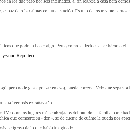
s en los que pasó por seis internados, al fin regresa a casa para demos
, capaz de robar almas con una canción. Es uno de los tres monstruos m
icos que podrían hacer algo. Pero ¿cómo te decides a ser héroe o villan
ollywood Reporter).
ogó, pero no le gusta pensar en eso), puede correr el Velo que separa a 
van a volver más extrañas aún.
e TV sobre los lugares más embrujados del mundo, la familia parte haci
chica que comparte su «don», se da cuenta de cuánto le queda por apr
 más peligrosa de lo que había imaginado.