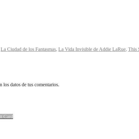
,
La Ciudad de los Fantasmas
,
La Vida Invisible de Addie LaRue
,
This
 los datos de tus comentarios.
tt Card