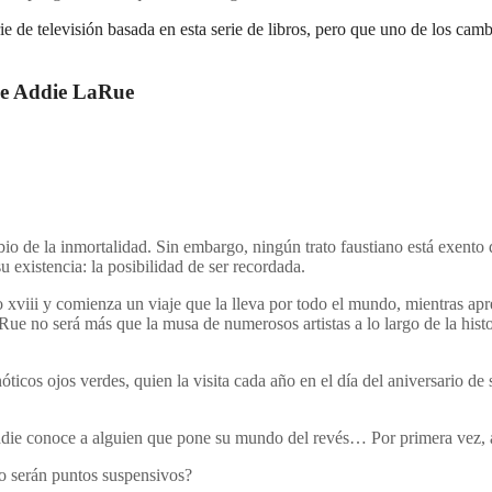
 de televisión basada en esta serie de libros, pero que uno de los cambi
 de Addie LaRue
io de la inmortalidad. Sin embargo, ningún trato faustiano está exento d
u existencia: la posibilidad de ser recordada.
xviii y comienza un viaje que la lleva por todo el mundo, mientras apre
ue no será más que la musa de numerosos artistas a lo largo de la hist
ticos ojos verdes, quien la visita cada año en el día del aniversario d
die conoce a alguien que pone su mundo del revés… Por primera vez, a
lo serán puntos suspensivos?