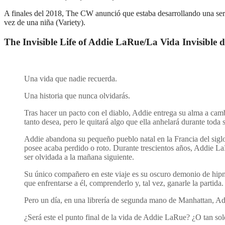
A finales del 2018, The CW anunció que estaba desarrollando una serie
vez de una niña (Variety).
The Invisible Life of Addie LaRue/La Vida Invisible
Una vida que nadie recuerda.
Una historia que nunca olvidarás.
Tras hacer un pacto con el diablo, Addie entrega su alma a camb
tanto desea, pero le quitará algo que ella anhelará durante toda s
Addie abandona su pequeño pueblo natal en la Francia del siglo 
posee acaba perdido o roto. Durante trescientos años, Addie LaR
ser olvidada a la mañana siguiente.
Su único compañero en este viaje es su oscuro demonio de hipnó
que enfrentarse a él, comprenderlo y, tal vez, ganarle la partida.
Pero un día, en una librería de segunda mano de Manhattan, Ad
¿Será este el punto final de la vida de Addie LaRue? ¿O tan so