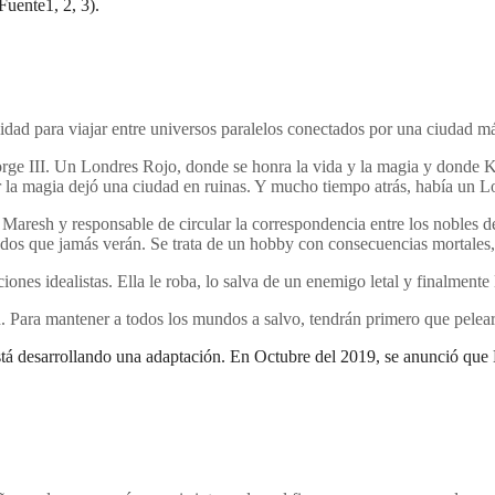
Fuente1, 2, 3).
idad para viajar entre universos paralelos conectados por una ciudad m
orge III. Un Londres Rojo, donde se honra la vida y la magia y donde 
 la magia dejó una ciudad en ruinas. Y mucho tiempo atrás, había un L
 Maresh y responsable de circular la correspondencia entre los nobles d
ndos que jamás verán. Se trata de un hobby con consecuencias mortales,
iones idealistas. Ella le roba, lo salva de un enemigo letal y finalmente
. Para mantener a todos los mundos a salvo, tendrán primero que pelear
tá desarrollando una adaptación. En Octubre del 2019, se anunció que 