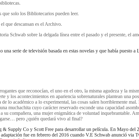
ibliotecas.
 que solo los Bibliotecarios pueden leer.
 el que descansan es el Archivo.
ria Schwab sobre la delgada línea entre el pasado y el presente, el amor 
 una serie de televisión basada en estas novelas y que había puesto a 
 arrogantes que reconocían, el uno en el otro, la misma agudeza y la mism
rte y los acontecimientos en apariencia sobrenaturales plantean una posib
sa de lo académico a lo experimental, las cosas salen horriblemente mal.
una muchachita cuyo carácter reservado esconde una capacidad asombrosa
a su compañera, una mujer enigmática de voluntad inquebrantable. Am
engarse… pero ¿quién quedará vivo al final?
 & Supply Co y Scott Free para desarrollar un película. En Mayo del 2
sta adaptación fue en febrero del 2016 cuando V.E Schwab anunció via T