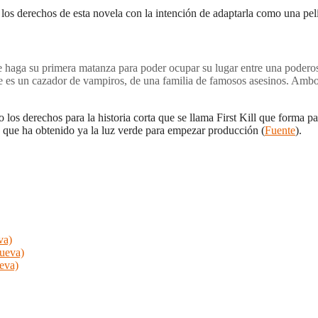
os derechos de esta novela con la intención de adaptarla como una pelí
 haga su primera matanza para poder ocupar su lugar entre una poderosa
pe es un cazador de vampiros, de una familia de famosos asesinos. Ambos
 los derechos para la historia corta que se llama First Kill que forma p
n que ha obtenido ya la luz verde para empezar producción (
Fuente
).
va)
nueva)
ueva)