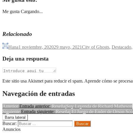
Me gusta
Cargando...
Relacionado
Hana
1 noviembre, 2020
29 mayo, 2021
City of Ghosts
,
Destacado
Deja una respuesta
Este sitio usa Akismet para reducir el spam. Aprende cómo se procesan
Navegación de entradas
Anterior
Entrada anterior:
Reseña|Soy Leyenda de Richard Matheson
Siguiente
Entrada siguiente:
Reseña| El Juego de Ender de Orson Sco
Barra lateral
Buscar:
Anuncios