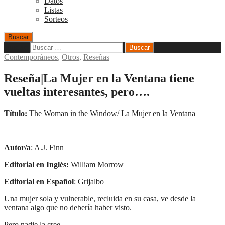
Datos
Listas
Sorteos
Buscar
Buscar:
Contemporáneos
,
Otros
,
Reseñas
Reseña|La Mujer en la Ventana tiene
vueltas interesantes, pero….
Título:
The Woman in the Window/ La Mujer en la Ventana
Autor/a
: A.J. Finn
Editorial en Inglés:
William Morrow
Editorial en Español
: Grijalbo
Una mujer sola y vulnerable, recluida en su casa, ve desde la
ventana algo que no debería haber visto.
Pero nadie la cree.