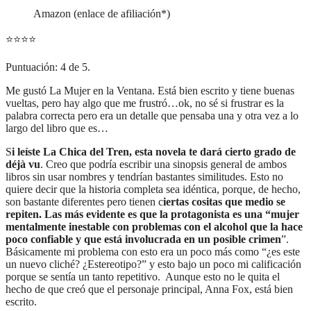
Amazon (enlace de afiliación*)
⭐
⭐
⭐
⭐
Puntuación: 4 de 5.
Me gustó La Mujer en la Ventana. Está bien escrito y tiene buenas
vueltas, pero hay algo que me frustró…ok, no sé si frustrar es la
palabra correcta pero era un detalle que pensaba una y otra vez a lo
largo del libro que es…
S
i leíste La Chica del Tren, esta novela te dará cierto grado de
déjà vu
. Creo que podría escribir una sinopsis general de ambos
libros sin usar nombres y tendrían bastantes similitudes. Esto no
quiere decir que la historia completa sea idéntica, porque, de hecho,
son bastante diferentes pero tienen c
iertas cositas que medio se
repiten. Las más evidente es que la protagonista es una “mujer
mentalmente inestable con problemas con el alcohol que la hace
poco confiable y que está involucrada en un posible crimen
”.
Básicamente mi problema con esto era un poco más como “¿es este
un nuevo cliché? ¿Estereotipo?” y esto bajo un poco mi calificación
porque se sentía un tanto repetitivo. Aunque esto no le quita el
hecho de que creó que el personaje principal, Anna Fox, está bien
escrito.