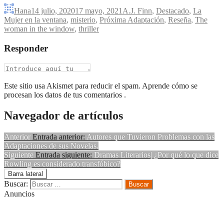
Hana
14 julio, 2020
17 mayo, 2021
A.J. Finn
,
Destacado
,
La
Mujer en la ventana
,
misterio
,
Próxima Adaptación
,
Reseña
,
The
woman in the window
,
thriller
Responder
Este sitio usa Akismet para reducir el spam. Aprende cómo se
procesan los datos de tus comentarios .
Navegador de artículos
Anterior
Entrada anterior:
Autores que Tuvieron Problemas con las
Adaptaciones de sus Novelas.
Siguiente
Entrada siguiente:
Dramas Literarios| ¿Por qué lo que dice
Rowling es considerado transfóbico?
Barra lateral
Buscar:
Anuncios