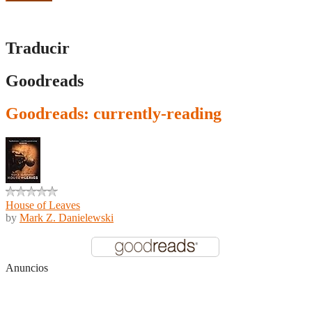
Traducir
Goodreads
Goodreads: currently-reading
House of Leaves
by
Mark Z. Danielewski
Anuncios