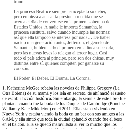
trono:
La princesa Beatrice siempre ha aceptado su deber,
pero empieza a acusar la presión a medida que se
acerca el día de convertirse en la primera soberana de
Estados Unidos. A nadie le importa Samantha, la
princesa sustituta, salvo cuando incumple las normas;
así que ella tampoco se interesa por nada… De haber
nacido una generación antes, Jefferson, el gemelo de
Samantha, hubiera sido el primero en la línea sucesoria,
pero las nuevas leyes lo relegan al tercer lugar. Casi
todo el país adora al príncipe, pero son dos chicas, muy
distintas entre sí, quienes compiten por ganarse su
corazón.
El Poder. El Deber. El Drama. La Corona.
1. Katherine McGee robaba las novelas de Philippa Gregory (La
Otra Bolena) de su mamá y los leía en secreto, de ahí nació el sueño
de escribir ficción histórica. Sin embargo, la semilla de este libro fue
plantada cuando fue la boda de los Duques de Cambridge (Príncipe
William y Kate Middleton) en el 2011. Ella estaba viviendo en
Nueva York y estaba viendo la boda en un bar con sus amigos a las
6 AM, y ella sintió que toda la ciudad aplaudió cuando fue el beso
en el balcón. Ella se quedó maravillada al ver lo mucho que los