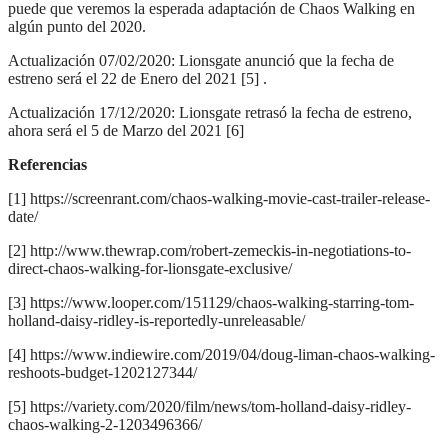
puede que veremos la esperada adaptación de Chaos Walking en
algún punto del 2020.
Actualización 07/02/2020: Lionsgate anunció que la fecha de
estreno será el 22 de Enero del 2021 [5] .
Actualización 17/12/2020: Lionsgate retrasó la fecha de estreno,
ahora será el 5 de Marzo del 2021 [6]
Referencias
[1] https://screenrant.com/chaos-walking-movie-cast-trailer-release-
date/
[2] http://www.thewrap.com/robert-zemeckis-in-negotiations-to-
direct-chaos-walking-for-lionsgate-exclusive/
[3] https://www.looper.com/151129/chaos-walking-starring-tom-
holland-daisy-ridley-is-reportedly-unreleasable/
[4] https://www.indiewire.com/2019/04/doug-liman-chaos-walking-
reshoots-budget-1202127344/
[5] https://variety.com/2020/film/news/tom-holland-daisy-ridley-
chaos-walking-2-1203496366/