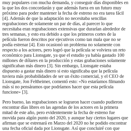
muy populares con mucha demanda, y conseguir días disponibles en
la que los dos concordarán y que además fuera en un futuro muy
próximo para poder mantener la fecha de estreno no era tarea fácil
[4]. Además de que la adaptación no necesitaba sencillas
regrabaciones de solamente un par de días, al parecer lo que
necesitaba eran regrabaciones extensivas que durarían alrededor de
tres semanas, y esto era debido a que los primeros cortes de la
película fueron descritos por ejecutivos como tan mala que no se
podía estrenar [4]. Esto ocasionó un problema no solamente con
respecto a los actores, pero logró que la película se volviera un reto
económico para Lionsgate, ya que el estudio ya había gastado 100
millones de dólares en la producción y estas grabaciones solamente
significaban más dinero [3]. Sin embargo, Lionsgate estaba
dispuesto a gastar más dinero si esto significaba que la película
tuviera más probabilidades de ser un éxito comercial, y el CEO de
Lionsgate, Jon Feltheimer, comentó esto: «No estaríamos filmando
más si no pensáramos que podríamos hacer que esta película
funcione» [3].
Pero bueno, las regrabaciones se lograron hacer cuando pudieron
encontrar días libres en las agendas de los actores en la primera
mitad de este año, pero evidentemente la fecha de estreno fue
movida para algún punto del 2020, y aunque hay ciertos lugares que
afirman que se estrenará en Marzo del 2020 no he podido encontrar
una fecha oficial dada por Lionsgate. Así que concluiré con que