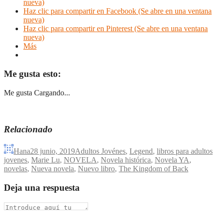
nueva)
Haz clic para compartir en Facebook (Se abre en una ventana
nueva)
Haz clic para compartir en Pinterest (Se abre en una ventana
nueva)
Más
Me gusta esto:
Me gusta
Cargando...
Relacionado
Hana
28 junio, 2019
Adultos Jovénes
,
Legend
,
libros para adultos
jovenes
,
Marie Lu
,
NOVELA
,
Novela histórica
,
Novela YA
,
novelas
,
Nueva novela
,
Nuevo libro
,
The Kingdom of Back
Deja una respuesta