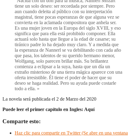
“Nacida con un don para la música, Nannerl Mozart
tiene un solo deseo: ser recordada por siempre. Pero
aun cuando deleita al público con su interpretación
magistral, tiene pocas esperanzas de que alguna vez se
convierta en la aclamada compositora que anhela ser.
Es una mujer joven en la Europa del siglo XVIII, y eso
significa que para ella está prohibido componer. Ella
actuará solo hasta que llegue a la edad de casarse; su
tiránico padre lo ha dejado muy claro. Y a medida que
la esperanza de Nannerl se va debilitando con cada año
que pasa, los talentos de su querido hermano menor,
Wolfgang, solo parecen brillar más. Su brillantez
comienza a eclipsar a la suya, hasta que un día un
extraño misterioso de una tierra mágica aparece con una
oferta irresistible. Él tiene el poder de hacer que su
deseo se haga realidad. Pero su ayuda puede costarle
todo a ella. »
La novela será publicada el 2 de Marzo del 2020
Puede leer el primer capítulo en Ingles: Aquí
Comparte esto:
Haz clic para compartir en Twitter (Se abre en una ventana