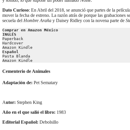
y sonido, lo que supone un poder llamado Noise.
Dato Curioso
: En Abril del 2018, se anunció que partes de la películ
mover la fecha de estreno. La razón atrás de porque las grabaciones s
secuela del
Hombre Araña
y Daisey Ridley con la novena parte de
St
Comprar en Amazon México 
INGLÉS
Paperback
Hardcover
Amazon Kindle
Español
Pasta Blanda
Amazon Kindle
Cementerio de Animales
Adaptación de:
Pet Sematary
A
utor:
Stephen King
Año en el que salió el libro:
1983
Editorial Español:
Debolsillo