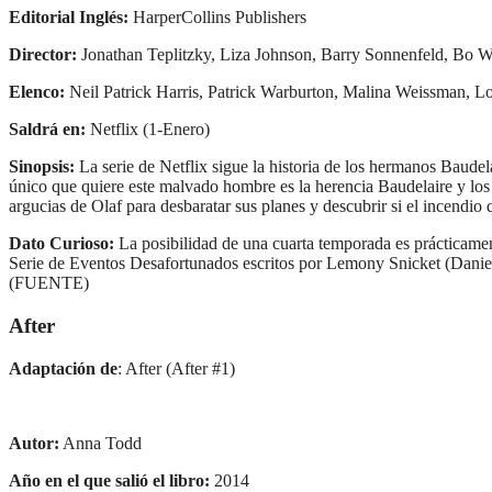
Editorial Inglés:
HarperCollins Publishers
Director:
Jonathan Teplitzky, Liza Johnson, Barry Sonnenfeld, Bo W
Elenco:
Neil Patrick Harris, Patrick Warburton, Malina Weissman, 
Saldrá en:
Netflix (1-Enero)
Sinopsis:
La serie de Netflix sigue la historia de los hermanos Baudel
único que quiere este malvado hombre es la herencia Baudelaire y los tr
argucias de Olaf para desbaratar sus planes y descubrir si el incend
Dato Curioso:
La posibilidad de una cuarta temporada es prácticamen
Serie de Eventos Desafortunados escritos por Lemony Snicket (Daniel H
(FUENTE)
After
Adaptación de
: After (After #1)
Autor:
Anna Todd
Año en el que salió el libro:
2014