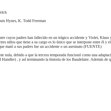
elch
Louis Hynes, K. Todd Freeman
aire cuyos padres han fallecido en un trágico accidente y Violet, Klaus
es niños que tiene a su cargo es lo único que se interpone entre él y el
io que mató a sus padres fue un accidente o un asesinato (FUENTE)
te nula, debido a que la tercera temporada funcionó como una adaptació
andler) , y así terminando la historia de los Baudelaire. Además de qu